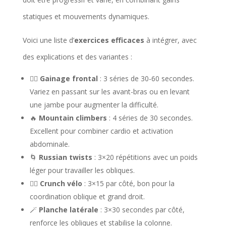
statiques et mouvements dynamiques.
Voici une liste d’
exercices efficaces
à intégrer, avec
des explications et des variantes :
🏋️‍♀️
Gainage frontal
: 3 séries de 30-60 secondes.
Variez en passant sur les avant-bras ou en levant
une jambe pour augmenter la difficulté.
🔥
Mountain climbers
: 4 séries de 30 secondes.
Excellent pour combiner cardio et activation
abdominale.
🌀
Russian twists
: 3×20 répétitions avec un poids
léger pour travailler les obliques.
🚴‍♀️
Crunch vélo
: 3×15 par côté, bon pour la
coordination oblique et grand droit.
🪄
Planche latérale
: 3×30 secondes par côté,
renforce les obliques et stabilise la colonne.