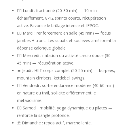
🏃‍♀️ Lundi : fractionné (20-30 min) — 10 min
échauffement, 8-12 sprints courts, récupération
active. Favorise le brûlage intense et l’EPOC.
🏋️‍♀️ Mardi : renforcement en salle (45 min) — focus
jambes + tronc. Les squats et soulevés améliorent la
dépense calorique globale.
🏊‍♀️ Mercredi : natation ou activité cardio douce (30-
45 min) — récupération active.
🔥 Jeudi : HIIT corps complet (20-25 min) — burpees,
mountain climbers, kettlebell swings.
🏃‍♀️ Vendredi : sortie endurance modérée (40-60 min)
en nature ou trail, sollicite différemment le
métabolisme.
🧘‍♀️ Samedi : mobilité, yoga dynamique ou pilates —
renforce la sangle profonde.
⛱ Dimanche : repos actif, marche lente,