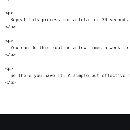
<p>

  Repeat this process for a total of 30 seconds.
</p>

<p>

  You can do this routine a few times a week to 
</p>

<p>

  So there you have it! A simple but effective r