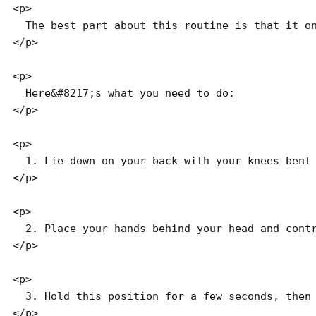
<p>

  The best part about this routine is that it on
</p>

<p>

  Here&#8217;s what you need to do:

</p>

<p>

  1. Lie down on your back with your knees bent 
</p>

<p>

  2. Place your hands behind your head and contr
</p>

<p>

  3. Hold this position for a few seconds, then 
</p>
