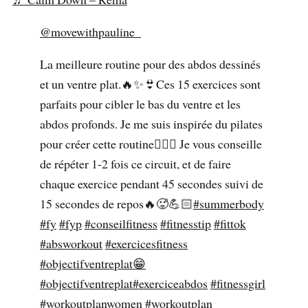
@movewithpauline_
La meilleure routine pour des abdos dessinés
et un ventre plat.🔥✨👙Ces 15 exercices sont
parfaits pour cibler le bas du ventre et les
abdos profonds. Je me suis inspirée du pilates
pour créer cette routine🧘🏼‍♀️ Je vous conseille
de répéter 1-2 fois ce circuit, et de faire
chaque exercice pendant 45 secondes suivi de
15 secondes de repos🔥🥵💪🏻
#summerbody
#fy
#fyp
#conseilfitness
#fitnesstip
#fittok
#absworkout
#exercicesfitness
#objectifventreplat😁
#objectifventreplat
#exerciceabdos
#fitnessgirl
#workoutplanwomen
#workoutplan