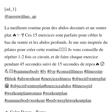
[ad_1]
@movewithus_ap
La meilleure routine pour des abdos dessinés et un ventre
plat.🔥✨👙Ces 15 exercices sont parfaits pour cibler le
bas du ventre et les abdos profonds. Je me suis inspirée du
pilates pour créer cette routine🧘🏼‍♀️ Je vous conseille de
répéter 1-2 fois ce circuit, et de faire chaque exercice
pendant 45 secondes suivi de 15 secondes de repos🔥🥵
💪🏻
#summerbody
#fy
#fyp
#conseilfitness
#fitnesstip
#fittok
#absworkout
#exercicesfitness
#objectifventreplat
😁
#objectifventreplat
#exerciceabdos
#fitnessgirl
#workoutplanwomen
#workoutplan
#summerbodyworkout
#bodyweightworkoutplan
♬ Calm Down – Rema