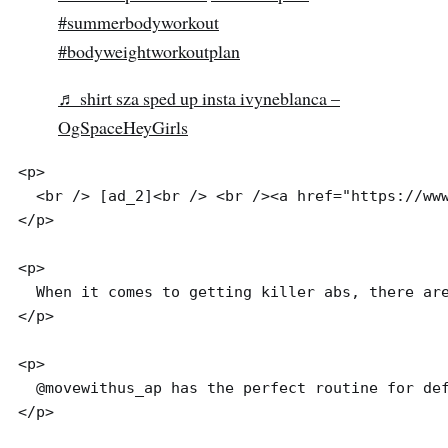
#summerbodyworkout
#bodyweightworkoutplan
♬ shirt sza sped up insta ivyneblanca –
OgSpaceHeyGirls
<p>

  <br /> [ad_2]<br /> <br /><a href="https://www
</p>

<p>

  When it comes to getting killer abs, there are
</p>

<p>

  @movewithus_ap has the perfect routine for def
</p>
