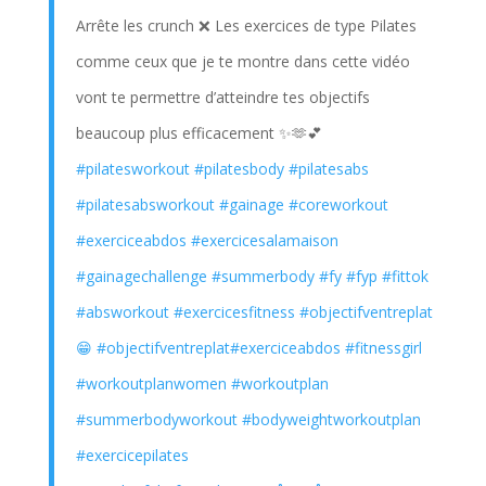
Arrête les crunch ❌ Les exercices de type Pilates
comme ceux que je te montre dans cette vidéo
vont te permettre d’atteindre tes objectifs
beaucoup plus efficacement ✨🫶💕
#pilatesworkout
#pilatesbody
#pilatesabs
#pilatesabsworkout
#gainage
#coreworkout
#exerciceabdos
#exercicesalamaison
#gainagechallenge
#summerbody
#fy
#fyp
#fittok
#absworkout
#exercicesfitness
#objectifventreplat
😁
#objectifventreplat
#exerciceabdos
#fitnessgirl
#workoutplanwomen
#workoutplan
#summerbodyworkout
#bodyweightworkoutplan
#exercicepilates