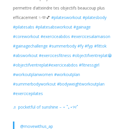
permettre d’atteindre tes objectifs beaucoup plus
efficacement ✨🫶💕
#pilatesworkout
#pilatesbody
#pilatesabs
#pilatesabsworkout
#gainage
#coreworkout
#exerciceabdos
#exercicesalamaison
#gainagechallenge
#summerbody
#fy
#fyp
#fittok
#absworkout
#exercicesfitness
#objectifventreplat😁
#objectifventreplat
#exerciceabdos
#fitnessgirl
#workoutplanwomen
#workoutplan
#summerbodyworkout
#bodyweightworkoutplan
#exercicepilates
♬ pocketful of sunshine – ⋆ ˚｡⋆୨୧˚
@movewithus_ap