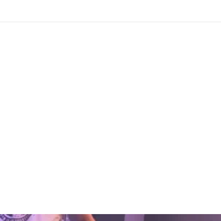
ay_breadcrumbs(); }