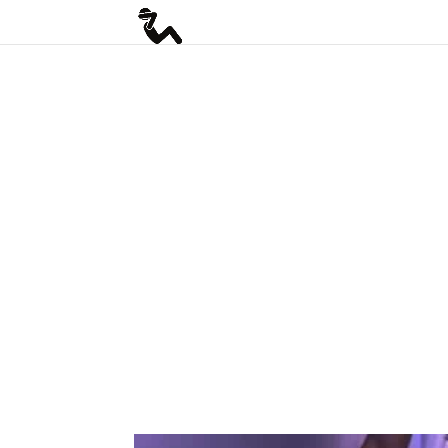
if(function_exists("seopress_display_breadcrumbs")) { seopress_displ