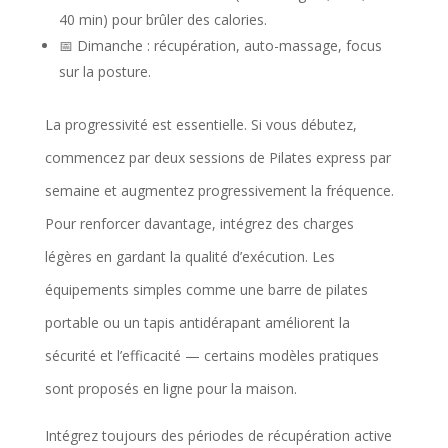
40 min) pour brûler des calories.
m
📅 Dimanche : récupération, auto-massage, focus
e
sur la posture.
b
a
La progressivité est essentielle. Si vous débutez,
s
commencez par deux sessions de Pilates express par
a
semaine et augmentez progressivement la fréquence.
l
Pour renforcer davantage, intégrez des charges
e
légères en gardant la qualité d’exécution. Les
t
équipements simples comme une barre de pilates
b
portable ou un tapis antidérapant améliorent la
e
sécurité et l’efficacité — certains modèles pratiques
s
sont proposés en ligne pour la maison.
o
Intégrez toujours des périodes de récupération active