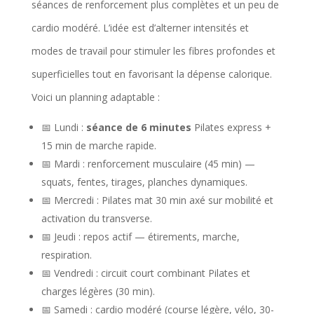
séances de renforcement plus complètes et un peu de
t
cardio modéré. L’idée est d’alterner intensités et
i
modes de travail pour stimuler les fibres profondes et
m
superficielles tout en favorisant la dépense calorique.
e
Voici un planning adaptable :
r
m
📅 Lundi :
séance de 6 minutes
Pilates express +
15 min de marche rapide.
é
📅 Mardi : renforcement musculaire (45 min) —
t
squats, fentes, tirages, planches dynamiques.
a
📅 Mercredi : Pilates mat 30 min axé sur mobilité et
b
activation du transverse.
📅 Jeudi : repos actif — étirements, marche,
o
respiration.
l
📅 Vendredi : circuit court combinant Pilates et
i
charges légères (30 min).
s
📅 Samedi : cardio modéré (course légère, vélo, 30-