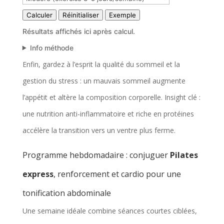
m
Calculer
Réinitialiser
Exemple
u
Résultats affichés ici après calcul.
l
Info méthode
a
Enfin, gardez à l’esprit la qualité du sommeil et la
i
gestion du stress : un mauvais sommeil augmente
r
l’appétit et altère la composition corporelle. Insight clé :
e
une nutrition anti-inflammatoire et riche en protéines
p
accélère la transition vers un ventre plus ferme.
o
Programme hebdomadaire : conjuguer
Pilates
u
express
, renforcement et cardio pour une
r
tonification abdominale
e
Une semaine idéale combine séances courtes ciblées,
s