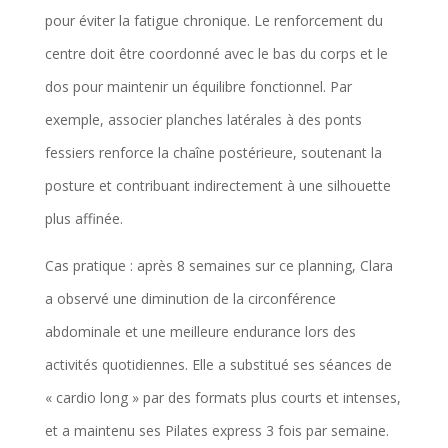
i
pour éviter la fatigue chronique. Le renforcement du
n
centre doit être coordonné avec le bas du corps et le
s
dos pour maintenir un équilibre fonctionnel. Par
c
exemple, associer planches latérales à des ponts
a
fessiers renforce la chaîne postérieure, soutenant la
l
posture et contribuant indirectement à une silhouette
o
plus affinée.
r
Cas pratique : après 8 semaines sur ce planning, Clara
i
a observé une diminution de la circonférence
q
abdominale et une meilleure endurance lors des
u
activités quotidiennes. Elle a substitué ses séances de
e
« cardio long » par des formats plus courts et intenses,
s
et a maintenu ses Pilates express 3 fois par semaine.
e