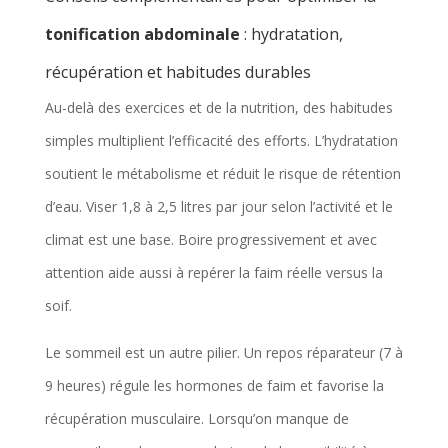
tonification abdominale
: hydratation,
d
s
récupération et habitudes durables
,
Au-delà des exercices et de la nutrition, des habitudes
t
simples multiplient l’efficacité des efforts. L’hydratation
a
soutient le métabolisme et réduit le risque de rétention
i
d’eau. Viser 1,8 à 2,5 litres par jour selon l’activité et le
l
climat est une base. Boire progressivement et avec
l
attention aide aussi à repérer la faim réelle versus la
e
soif.
,
Le sommeil est un autre pilier. Un repos réparateur (7 à
â
9 heures) régule les hormones de faim et favorise la
g
récupération musculaire. Lorsqu’on manque de
e