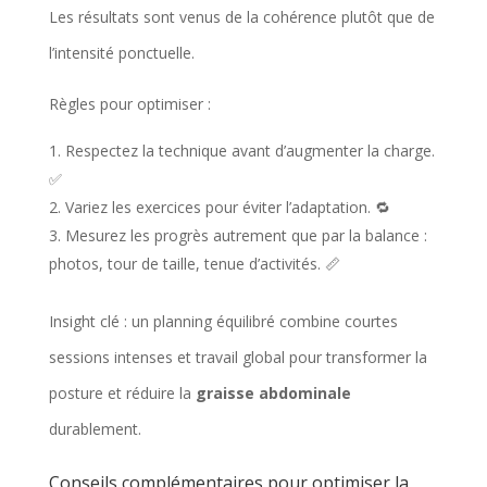
Les résultats sont venus de la cohérence plutôt que de
n
l’intensité ponctuelle.
f
o
Règles pour optimiser :
n
Respectez la technique avant d’augmenter la charge.
c
✅
t
Variez les exercices pour éviter l’adaptation. 🔁
Mesurez les progrès autrement que par la balance :
i
photos, tour de taille, tenue d’activités. 📏
o
n
Insight clé : un planning équilibré combine courtes
d
sessions intenses et travail global pour transformer la
u
posture et réduire la
graisse abdominale
p
durablement.
o
Conseils complémentaires pour optimiser la
i