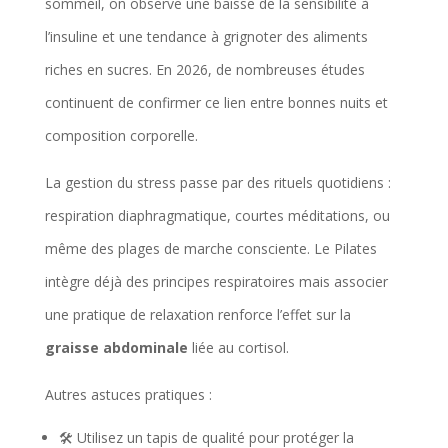
sommeil, on observe une baisse de la sensibilité à
e
l’insuline et une tendance à grignoter des aliments
t
riches en sucres. En 2026, de nombreuses études
n
continuent de confirmer ce lien entre bonnes nuits et
i
composition corporelle.
v
e
La gestion du stress passe par des rituels quotidiens :
a
respiration diaphragmatique, courtes méditations, ou
u
même des plages de marche consciente. Le Pilates
d
intègre déjà des principes respiratoires mais associer
’
une pratique de relaxation renforce l’effet sur la
a
graisse abdominale
liée au cortisol.
c
Autres astuces pratiques :
t
🛠️ Utilisez un tapis de qualité pour protéger la
i