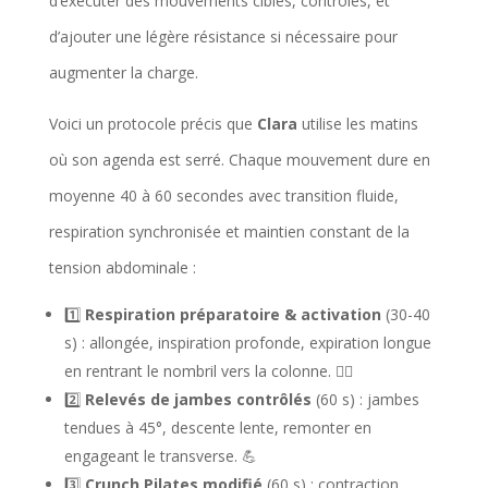
d’exécuter des mouvements ciblés, contrôlés, et
d’ajouter une légère résistance si nécessaire pour
augmenter la charge.
Voici un protocole précis que
Clara
utilise les matins
où son agenda est serré. Chaque mouvement dure en
moyenne 40 à 60 secondes avec transition fluide,
respiration synchronisée et maintien constant de la
tension abdominale :
1️⃣
Respiration préparatoire & activation
(30-40
s) : allongée, inspiration profonde, expiration longue
en rentrant le nombril vers la colonne. 🧘‍♀️
2️⃣
Relevés de jambes contrôlés
(60 s) : jambes
tendues à 45°, descente lente, remonter en
engageant le transverse. 💪
3️⃣
Crunch Pilates modifié
(60 s) : contraction