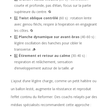
courte et profonde, pas d’élan, focus sur la partie
supérieure du centre. 🔁
4️⃣
Twist oblique contrôlé
(60 s) : rotation lente
avec genou fléchi, respire à l’expiration en engageant
les côtes. 🔄
5️⃣
Planche dynamique sur avant-bras
(40-60 s) :
légère oscillation des hanches pour cibler le
transverse. 🪵
6️⃣
Étirement et retour au calme
(30-40 s) :
respiration et relâchement, sensation
d’enveloppement autour de la taille. 🌿
L’ajout d’une légère charge, comme un petit haltère ou
un ballon lesté, augmente la résistance et reproduit
l’effet continu du Reformer. Des coachs relayés par des
médias spécialisés recommandent cette approche :