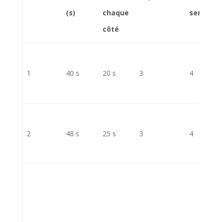
(s)
chaque
semaine
côté
1
40 s
20 s
3
4
2
48 s
25 s
3
4