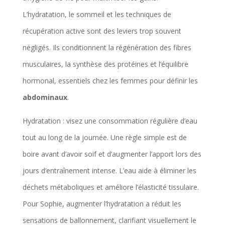
L’hydratation, le sommeil et les techniques de
récupération active sont des leviers trop souvent
négligés. Ils conditionnent la régénération des fibres
Exemple : séance type (Semaine 1)
musculaires, la synthèse des protéines et l’équilibre
Échauffement 5–10 min (marche, rotations du tronc,
hormonal, essentiels chez les femmes pour définir les
activation des abdominaux)
abdominaux
.
Planche avant : 40s x 3 séries
Planche latérale : 20s (chaque côté) x 3 séries
Hydratation : visez une consommation régulière d’eau
Repos 45–60s entre chaque série. Récupération
après la séance.
tout au long de la journée. Une règle simple est de
Durée approximative : 6 minutes
boire avant d’avoir soif et d’augmenter l’apport lors des
jours d’entraînement intense. L’eau aide à éliminer les
Modifications : si trop difficile -> réduire la durée de
déchets métaboliques et améliore l’élasticité tissulaire.
chaque maintien de 30–50% ou réaliser la planche sur
Pour Sophie, augmenter l’hydratation a réduit les
les genoux.
sensations de ballonnement, clarifiant visuellement le