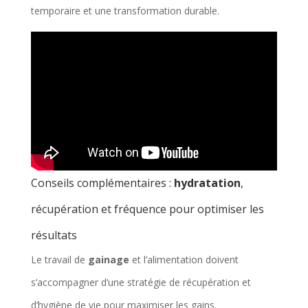
temporaire et une transformation durable.
7
88 s
50 s
3
4
Conseils complémentaires :
hydratation
,
récupération et fréquence pour optimiser les
résultats
Le travail de
gainage
et l’alimentation doivent
8
96 s
55 s
3
4
s’accompagner d’une stratégie de récupération et
d’hygiène de vie pour maximiser les gains.