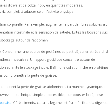
uiles d’olive et de colza, noix, en quantités modérées.
 riz complet, à adapter selon l’activité physique.
tion corporelle. Par exemple, augmenter la part de fibres solubles aid
entation intestinale et la sensation de satiété. Évitez les boissons su
e stockage autour de l’abdomen.
. Consommer une source de protéines au petit-déjeuner et répartir 
synthèse musculaire. Un apport glucidique concentré autour de
ion et limite le stockage inutile. Enfin, une collation riche en protéine
ans compromettre la perte de graisse.
soutiennent la perte de graisse abdominale. La marche dynamique, pa
couvrez une technique simple et accessible pour booster la dépense
aponaise
. Côté aliments, certains légumes et fruits facilitent la digestio