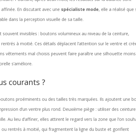
 affinée. En discutant avec une
spécialiste mode
, elle a réalisé que
ble dans la perception visuelle de sa taille.
 souvent invisibles : boutons volumineux au niveau de la ceinture,
ls rentrés à moitié. Ces détails déplacent l’attention sur le ventre et cré
rtains vêtements mal choisis peuvent faire paraître une silhouette moins
elle s’améliore.
lus courants ?
 boutons proéminents ou des tailles très marquées. Ils ajoutent une b
impression d’un ventre plus rond. Deuxième piège : utiliser des ceintur
lle. Au lieu d’affiner, elles attirent le regard vers la zone que l’on souh
s ou rentrés à moitié, qui fragmentent la ligne du buste et gonflent