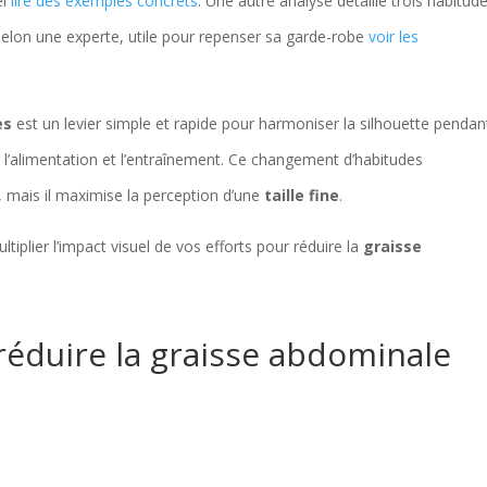
el
lire des exemples concrets
. Une autre analyse détaille trois habitud
elon une experte, utile pour repenser sa garde-robe
voir les
es
est un levier simple et rapide pour harmoniser la silhouette pendan
r l’alimentation et l’entraînement. Ce changement d’habitudes
, mais il maximise la perception d’une
taille fine
.
iplier l’impact visuel de vos efforts pour réduire la
graisse
 réduire la graisse abdominale