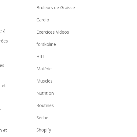
Bruleurs de Graisse
Cardio
e à
Exercices Videos
crées
forskoline
HIIT
des
Matériel
Muscles
s et
Nutrition
Routines
r
Sèche
Shopify
n et