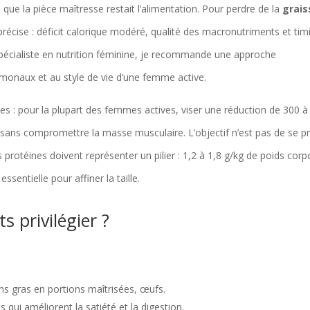
 que la pièce maîtresse restait l’alimentation. Pour perdre de la
grais
le précise : déficit calorique modéré, qualité des macronutriments et tim
 spécialiste en nutrition féminine, je recommande une approche
monaux et au style de vie d’une femme active.
 : pour la plupart des femmes actives, viser une réduction de 300 à
 sans compromettre la masse musculaire. L’objectif n’est pas de se pr
 protéines doivent représenter un pilier : 1,2 à 1,8 g/kg de poids corp
sentielle pour affiner la taille.
s privilégier ?
ons gras en portions maîtrisées, œufs.
s qui améliorent la satiété et la digestion.