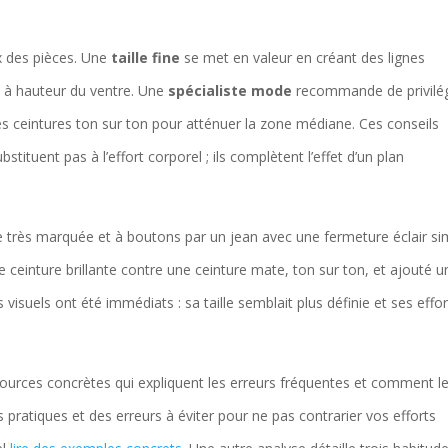
x des pièces. Une
taille fine
se met en valeur en créant des lignes
te à hauteur du ventre. Une
spécialiste mode
recommande de privilég
des ceintures ton sur ton pour atténuer la zone médiane. Ces conseils
bstituent pas à l’effort corporel ; ils complètent l’effet d’un plan
le très marquée et à boutons par un jean avec une fermeture éclair si
 ceinture brillante contre une ceinture mate, ton sur ton, et ajouté u
s visuels ont été immédiats : sa taille semblait plus définie et ses effo
sources concrètes qui expliquent les erreurs fréquentes et comment l
ls pratiques et des erreurs à éviter pour ne pas contrarier vos efforts