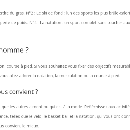
rdre du gras. N°2 : Le ski de fond : l’un des sports les plus brûle-calori
de perte de poids. N°4 : La natation : un sport complet sans toucher au
n homme ?
on, course à pied. Si vous souhaitez vous fixer des objectifs mesurab
ous allez adorer la natation, la musculation ou la course à pied.
us convient ?
e que les autres aiment ou qui est à la mode. Réfléchissez aux activit
e, telles que le vélo, le basket-ball et la natation, qui vous ont don
ous convient le mieux.