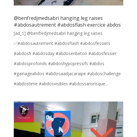
@benfredjmedsabri hanging leg raises
#abdosautrement #abdosflash exercice abdos
[ad_1] @benfredjmedsabri hanging leg raises
✅#abdosautrement #abdosflash #abdosfessiers
#abdosh #abdosday #abdosenbeton #abdosfessier
#abdosprofonds #abdoshypopressifs #abdos
#gainageabdos #abdosaadjacaraipe #abdoschallenge
#abdostime #abdosvisibles #abdossansrisque...