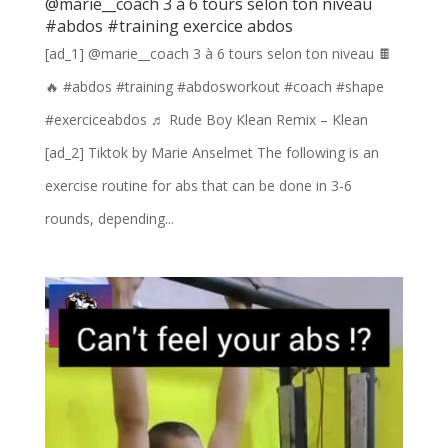
@marie__coach 3 à 6 tours selon ton niveau
#abdos #training exercice abdos
[ad_1] @marie__coach 3 à 6 tours selon ton niveau 🍫
🔥 #abdos #training #abdosworkout #coach #shape
#exerciceabdos ♬ Rude Boy Klean Remix – Klean
[ad_2] Tiktok by Marie Anselmet The following is an
exercise routine for abs that can be done in 3-6
rounds, depending...