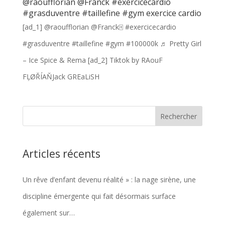
@raoufflorian @Franck #exercicecardio
#grasduventre #taillefine #gym exercice cardio
[ad_1] @raoufflorian @Franck🀄️ #exercicecardio
#grasduventre #taillefine #gym #100000k ♬ Pretty Girl
– Ice Spice & Rema [ad_2] Tiktok by RAouF
FĻØŘÍAŇJack GREaLiSH
Articles récents
Un rêve d’enfant devenu réalité » : la nage sirène, une
discipline émergente qui fait désormais surface
également sur…