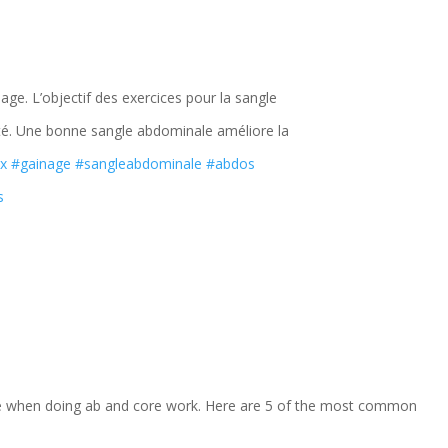
age. L’objectif des exercices pour la sangle
té. Une bonne sangle abdominale améliore la
x
#gainage
#sangleabdominale
#abdos
s
 when doing ab and core work. Here are 5 of the most common