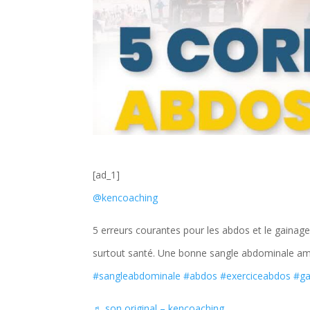
[ad_1]
@kencoaching
5 erreurs courantes pour les abdos et le gainage
surtout santé. Une bonne sangle abdominale amél
#sangleabdominale
#abdos
#exerciceabdos
#ga
♬ son original – kencoaching