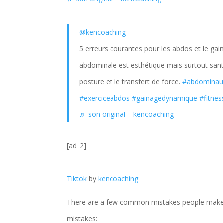
@kencoaching
5 erreurs courantes pour les abdos et le gain
abdominale est esthétique mais surtout san
posture et le transfert de force.
#abdominau
#exerciceabdos
#gainagedynamique
#fitnes
♬ son original – kencoaching
[ad_2]
Tiktok
by
kencoaching
There are a few common mistakes people make
mistakes: