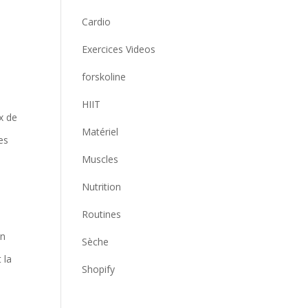
Cardio
Exercices Videos
forskoline
HIIT
x de
Matériel
es
Muscles
Nutrition
Routines
en
Sèche
 la
Shopify