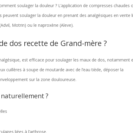
mment soulager la douleur ? L’application de compresses chaudes 
es peuvent soulager la douleur en prenant des analgésiques en vente l
Advil, Motrin) ou le naproxène (Aleve).
e dos recette de Grand-mère ?
analgésique, est efficace pour soulager les maux de dos, notamment 
eux cuillères à soupe de moutarde avec de l’eau tiède, déposer la
enveloppement sur la zone douloureuse.
 naturellement ?
lles
laires liées à l’arthrose.