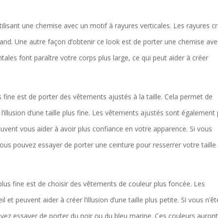
tilisant une chemise avec un motif à rayures verticales. Les rayures c
us grand. Une autre façon d’obtenir ce look est de porter une chemise av
tales font paraître votre corps plus large, ce qui peut aider à créer
lus fine est de porter des vêtements ajustés à la taille. Cela permet de
 l’illusion d’une taille plus fine. Les vêtements ajustés sont également 
peuvent vous aider à avoir plus confiance en votre apparence. Si vous
vous pouvez essayer de porter une ceinture pour resserrer votre taille
e plus fine est de choisir des vêtements de couleur plus foncée. Les
 et peuvent aider à créer l’illusion d’une taille plus petite. Si vous n’ê
uvez essayer de porter du noir ou du bleu marine. Ces couleurs auron