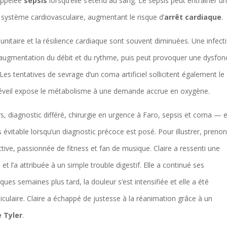
 appelée
sepsis
lorsqu’elle s’étend au sang. Le sepsis peut entraîner u
 système cardiovasculaire, augmentant le risque d’
arrêt cardiaque
.
nitaire et la résilience cardiaque sont souvent diminuées. Une infect
augmentation du débit et du rythme, puis peut provoquer une dysfon
s tentatives de sevrage d’un coma artificiel sollicitent également le
e réveil expose le métabolisme à une demande accrue en oxygène.
diagnostic différé, chirurgie en urgence à Faro, sepsis et coma — e
évitable lorsqu’un diagnostic précoce est posé. Pour illustrer, prenon
tive, passionnée de fitness et fan de musique. Claire a ressenti une
t l’a attribuée à un simple trouble digestif. Elle a continué ses
ues semaines plus tard, la douleur s’est intensifiée et elle a été
iculaire. Claire a échappé de justesse à la réanimation grâce à un
 Tyler
.