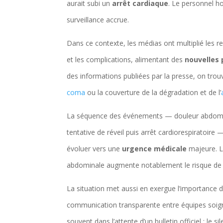
aurait subi un
arrêt cardiaque
. Le personnel ho
surveillance accrue.
Dans ce contexte, les médias ont multiplié les r
et les complications, alimentant des
nouvelles
des informations publiées par la presse, on tr
coma
ou la couverture de la dégradation et de l’
La séquence des événements — douleur abdominale
tentative de réveil puis arrêt cardiorespiratoire
évoluer vers une
urgence médicale
majeure. La
abdominale augmente notablement le risque de 
La situation met aussi en exergue l’importance 
communication transparente entre équipes soigna
souvent dans l’attente d’un bulletin officiel ; le s