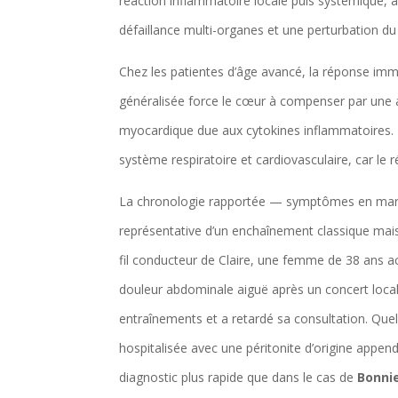
réaction inflammatoire locale puis systémique,
défaillance multi-organes et une perturbation du
Chez les patientes d’âge avancé, la réponse immu
généralisée force le cœur à compenser par une 
myocardique due aux cytokines inflammatoires. Le
système respiratoire et cardiovasculaire, car l
La chronologie rapportée — symptômes en mars, 
représentative d’un enchaînement classique mais 
fil conducteur de Claire, une femme de 38 ans ac
douleur abdominale aiguë après un concert local e
entraînements et a retardé sa consultation. Quelq
hospitalisée avec une péritonite d’origine append
diagnostic plus rapide que dans le cas de
Bonnie