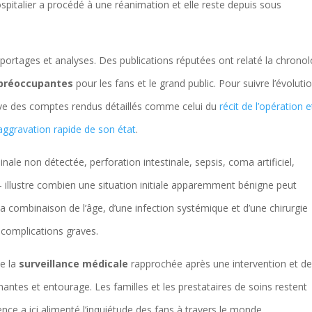
spitalier a procédé à une réanimation et elle reste depuis sous
eportages et analyses. Des publications réputées ont relaté la chronol
 préoccupantes
pour les fans et le grand public. Pour suivre l’évoluti
ouve des comptes rendus détaillés comme celui du
récit de l’opération 
aggravation rapide de son état
.
 non détectée, perforation intestinale, sepsis, coma artificiel,
 — illustre combien une situation initiale apparemment bénigne peut
 combinaison de l’âge, d’une infection systémique et d’une chirurgie
complications graves.
de la
surveillance médicale
rapprochée après une intervention et de
ntes et entourage. Les familles et les prestataires de soins restent
ilence a ici alimenté l’inquiétude des fans à travers le monde.