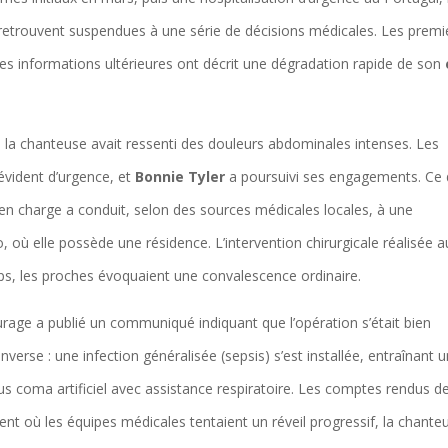
e retrouvent suspendues à une série de décisions médicales. Les premi
s informations ultérieures ont décrit une dégradation rapide de son
, la chanteuse avait ressenti des douleurs abdominales intenses. Les
évident d’urgence, et
Bonnie Tyler
a poursuivi ses engagements. Ce 
e en charge a conduit, selon des sources médicales locales, à une
o, où elle possède une résidence. L’intervention chirurgicale réalisée a
ps, les proches évoquaient une convalescence ordinaire.
ourage a publié un communiqué indiquant que l’opération s’était bien
nverse : une infection généralisée (sepsis) s’est installée, entraînant 
s coma artificiel avec assistance respiratoire. Les comptes rendus d
t où les équipes médicales tentaient un réveil progressif, la chante