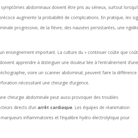
es symptômes abdominaux doivent être pris au sérieux, surtout lorsqu’i
te précoce augmente la probabilité de complications. En pratique, les si
nale progressive, de la fièvre, des nausées persistantes, une rigidit
 un enseignement important. La culture du « continuer coûte que coût
oivent apprendre à distinguer une douleur liée à l’entraînement d’un
 échographie, voire un scanner abdominal, peuvent faire la différence
foration nécessitant une chirurgie d’urgence.
une chirurgie abdominale peut aussi provoquer des troubles
acteurs directs d’un
arrêt cardiaque
. Les équipes de réanimation
 marqueurs inflammatoires et l’équilibre hydro-électrolytique pour