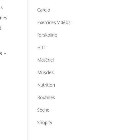
ls
Cardio
gnes
Exercices Videos
é
forskoline
HIIT
e »
Matériel
e
Muscles
Nutrition
Routines
Sèche
Shopify