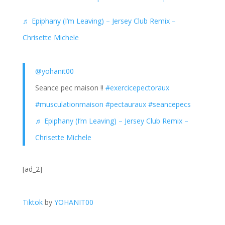
♬ Epiphany (I’m Leaving) – Jersey Club Remix –
Chrisette Michele
@yohanit00
Seance pec maison !!
#exercicepectoraux
#musculationmaison
#pectauraux
#seancepecs
♬ Epiphany (I’m Leaving) – Jersey Club Remix –
Chrisette Michele
[ad_2]
Tiktok
by
YOHANIT00