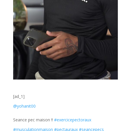
[ad_1]
@yohanit00
Seance pec maison !!
#exercicepectoraux
#musculationmaison
#pectauraux
#seancepecs