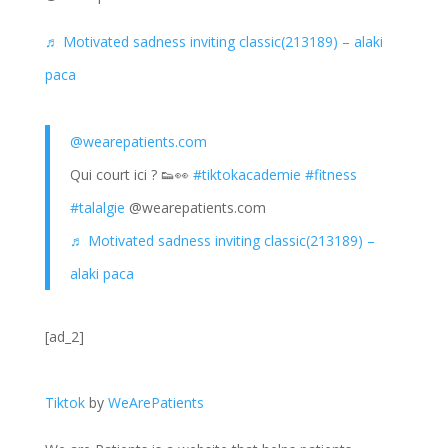
♬ Motivated sadness inviting classic(213189) – alaki
paca
@wearepatients.com
Qui court ici ? 👟👀
#tiktokacademie
#fitness
#talalgie
@wearepatients.com
♬ Motivated sadness inviting classic(213189) –
alaki paca
[ad_2]
Tiktok
by
WeArePatients