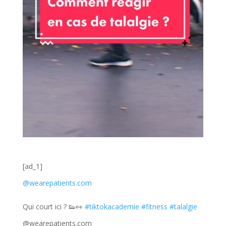
[ad_1]
@wearepatients.com
Qui court ici ? 👟👀
#tiktokacademie
#fitness
#talalgie
@wearepatients.com