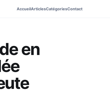
Accueil
Articles
Catégories
Contact
ode en
dée
eute