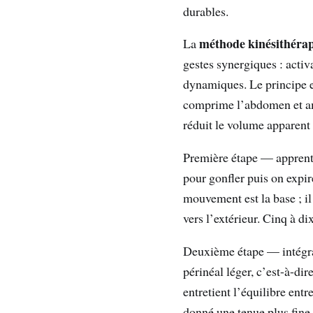
durables.
méthode kinésithéra
La
gestes synergiques : acti
dynamiques. Le principe e
comprime l’abdomen et a
réduit le volume apparent 
Première étape — apprentis
pour gonfler puis on expir
mouvement est la base ; il
vers l’extérieur. Cinq à di
Deuxième étape — intégrat
périnéal léger, c’est-à-di
entretient l’équilibre entr
donné une tenue plus fine 