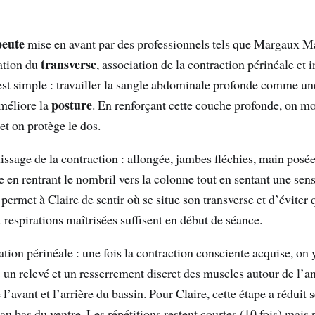
peute
mise en avant par des professionnels tels que Margaux Ma
transverse
vation du
, association de la contraction périnéale et 
st simple : travailler la sangle abdominale profonde comme une
posture
méliore la
. En renforçant cette couche profonde, on mod
et on protège le dos.
sage de la contraction : allongée, jambes fléchies, main posée 
e en rentrant le nombril vers la colonne tout en sentant une sen
 permet à Claire de sentir où se situe son transverse et d’éviter
x respirations maîtrisées suffisent en début de séance.
ion périnéale : une fois la contraction consciente acquise, on 
re un relevé et un resserrement discret des muscles autour de l’a
e l’avant et l’arrière du bassin. Pour Claire, cette étape a réduit
au bas du ventre. Les répétitions restent courtes (10 fois) mais 