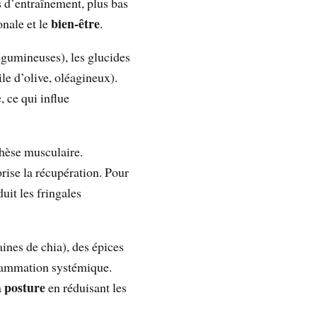
s d’entraînement, plus bas
bien-être
onale et le
.
légumineuses), les glucides
le d’olive, oléagineux).
, ce qui influe
thèse musculaire.
ise la récupération. Pour
uit les fringales
ines de chia), des épices
flammation systémique.
posture
a
en réduisant les