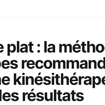
 plat : la méth
pes recomman
ne kinésithérap
es résultats