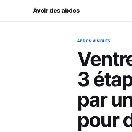
Avoir des abdos
ABDOS VISIBLES
Ventre
3 éta
par u
pour d