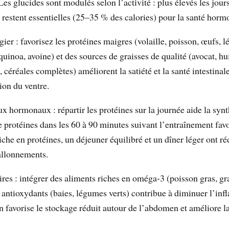
Les glucides sont modulés selon l’activité : plus élevés les jour
s restent essentielles (25–35 % des calories) pour la santé horm
gier : favorisez les protéines maigres (volaille, poisson, œufs, 
uinoa, avoine) et des sources de graisses de qualité (avocat, hui
, céréales complètes) améliorent la satiété et la santé intestinale
ion du ventre.
x hormonaux : répartir les protéines sur la journée aide la syn
rotéines dans les 60 à 90 minutes suivant l’entraînement favor
iche en protéines, un déjeuner équilibré et un dîner léger ont réd
ballonnements.
es : intégrer des aliments riches en oméga-3 (poisson gras, gra
antioxydants (baies, légumes verts) contribue à diminuer l’in
favorise le stockage réduit autour de l’abdomen et améliore l