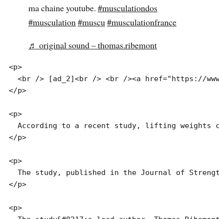
ma chaine youtube.
#musculationdos
#musculation
#muscu
#musculationfrance
♬ original sound – thomas.ribemont
<p>

  <br /> [ad_2]<br /> <br /><a href="https://www
</p>

<p>

  According to a recent study, lifting weights c
</p>

<p>

  The study, published in the Journal of Streng
</p>

<p>
