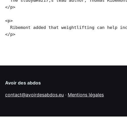
  The study&#8217;s lead author, Thomas Ribemont
</p>

<p>

  Ribemont added that weightlifting can help inc
Avoir des abdos
contact@avoirdesabdos.eu
·
Mentions légales