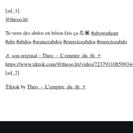
[ad_1]
@theoo.lrt
Tu veux des abdos en béton fais ça 💪🏾
#absworkout
#abs
#abdos
#seanceabdos
#exerciceabdos
#exerciceabdo
♬ son original – Theo - L’empire du fit ⚡️
https://www.tiktok.com/@theoo.lrt/video/7237911085993
[ad_2]
Tiktok
by
Theo - L’empire du fit ⚡️