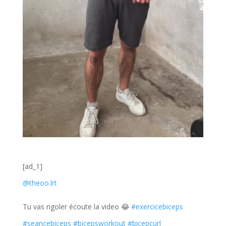
[ad_1]
@theoo.lrt
Tu vas rigoler écoute la video 😂
#exercicebiceps
#seancebiceps
#bicepsworkout
#bicepcurl