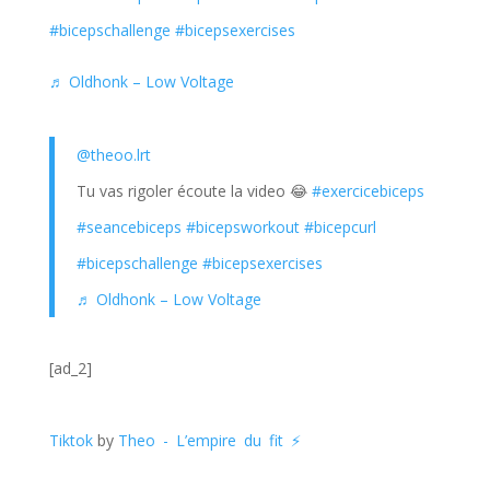
#bicepschallenge
#bicepsexercises
♬ Oldhonk – Low Voltage
@theoo.lrt
Tu vas rigoler écoute la video 😂
#exercicebiceps
#seancebiceps
#bicepsworkout
#bicepcurl
#bicepschallenge
#bicepsexercises
♬ Oldhonk – Low Voltage
[ad_2]
Tiktok
by
Theo - L’empire du fit ⚡️