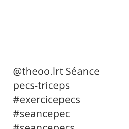
@theoo.lrt Séance
pecs-triceps
#exercicepecs
#seancepec
#seancepecs