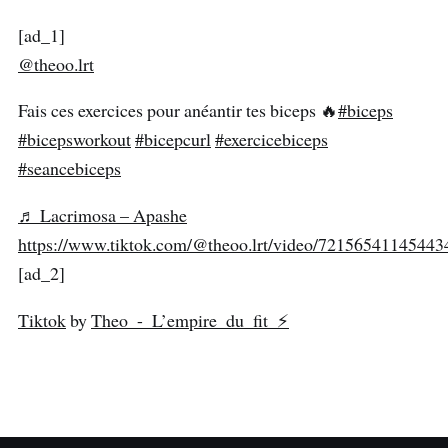
[ad_1]
@theoo.lrt
Fais ces exercices pour anéantir tes biceps 🔥
#biceps
#bicepsworkout
#bicepcurl
#exercicebiceps
#seancebiceps
♬ Lacrimosa – Apashe
https://www.tiktok.com/@theoo.lrt/video/7215654114544
[ad_2]
Tiktok
by
Theo - L’empire du fit ⚡️