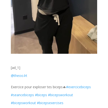
[ad_1]
@theoo.lrt
Exercice pour exploser tes biceps🔥
#exercicebiceps
#seancebiceps
#biceps
#bicepsworkout
#bicepsworkout
#bicepsexercises