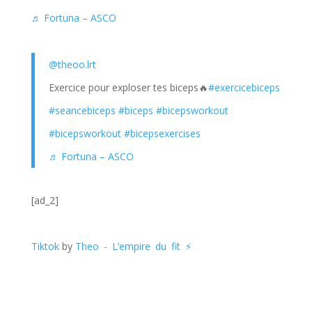
♬ Fortuna – ASCO
@theoo.lrt
Exercice pour exploser tes biceps🔥
#exercicebiceps
#seancebiceps
#biceps
#bicepsworkout
#bicepsworkout
#bicepsexercises
♬ Fortuna – ASCO
[ad_2]
Tiktok
by
Theo - L’empire du fit ⚡️