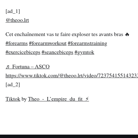
[ad_1]
@theoo.lrt
Cet enchaînement vas te faire exploser tes avants bras 🔥
#forearms
#forearmworkout
#forearmstraining
#exercicebiceps
#seancebiceps
#gymtok
♬ Fortuna – ASCO
https://www.tiktok.com/@theoo.lrt/video/7237541551432
[ad_2]
Tiktok
by
Theo - L’empire du fit ⚡️