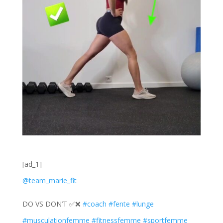
[ad_1]
@team_marie_fit
DO VS DON’T ✅️❌️
#coach
#fente
#lunge
#musculationfemme
#fitnessfemme
#sportfemme