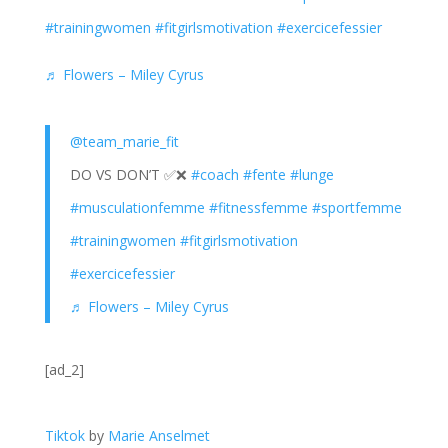
#trainingwomen
#fitgirlsmotivation
#exercicefessier
♬ Flowers – Miley Cyrus
@team_marie_fit
DO VS DON’T ✅️❌️
#coach
#fente
#lunge
#musculationfemme
#fitnessfemme
#sportfemme
#trainingwomen
#fitgirlsmotivation
#exercicefessier
♬ Flowers – Miley Cyrus
[ad_2]
Tiktok
by
Marie Anselmet