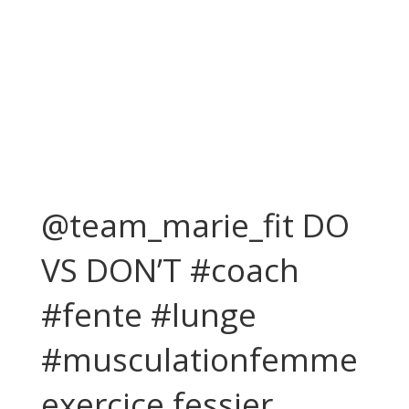
@team_marie_fit DO
VS DON’T #coach
#fente #lunge
#musculationfemme
exercice fessier