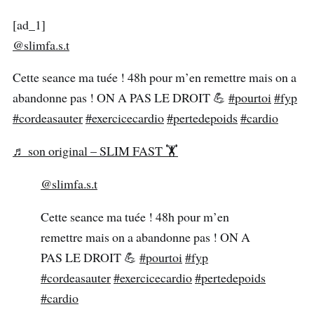
[ad_1]
@slimfa.s.t
Cette seance ma tuée ! 48h pour m’en remettre mais on a
abandonne pas ! ON A PAS LE DROIT 💪
#pourtoi
#fyp
#cordeasauter
#exercicecardio
#pertedepoids
#cardio
♬ son original – SLIM FAST 🏋️
@slimfa.s.t
Cette seance ma tuée ! 48h pour m’en
remettre mais on a abandonne pas ! ON A
PAS LE DROIT 💪
#pourtoi
#fyp
#cordeasauter
#exercicecardio
#pertedepoids
#cardio