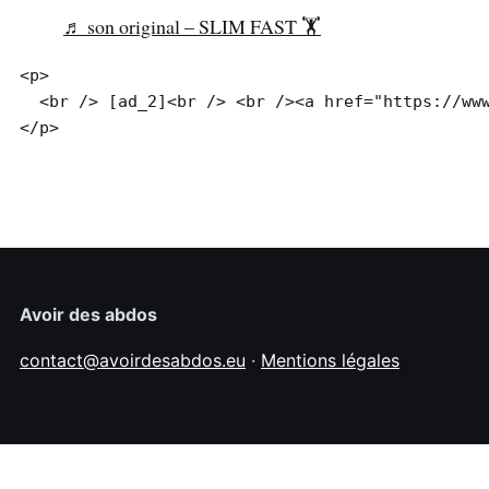
♬ son original – SLIM FAST 🏋️
<p>

  <br /> [ad_2]<br /> <br /><a href="https://www
Avoir des abdos
contact@avoirdesabdos.eu
·
Mentions légales