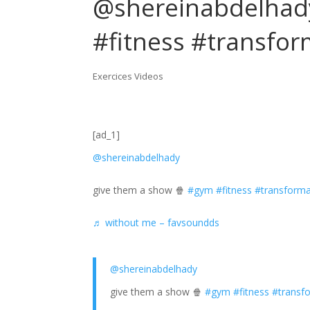
@shereinabdelhad
#fitness #transfor
Exercices Videos
[ad_1]
@shereinabdelhady
give them a show 🍿
#gym
#fitness
#transforma
♬ without me – favsoundds
@shereinabdelhady
give them a show 🍿
#gym
#fitness
#transf