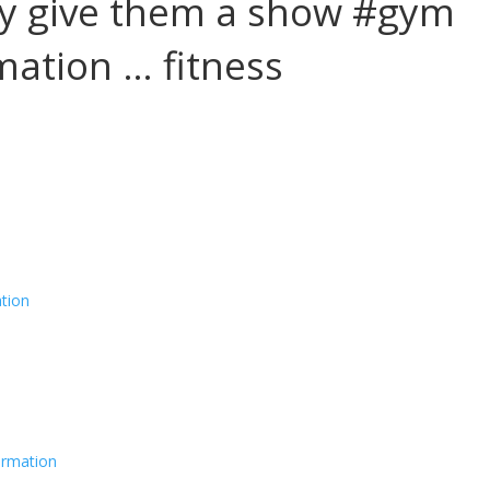
y give them a show #gym
mation … fitness
tion
ormation