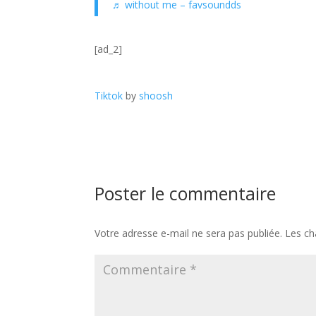
♬ without me – favsoundds
[ad_2]
Tiktok
by
shoosh
Poster le commentaire
Votre adresse e-mail ne sera pas publiée.
Les ch