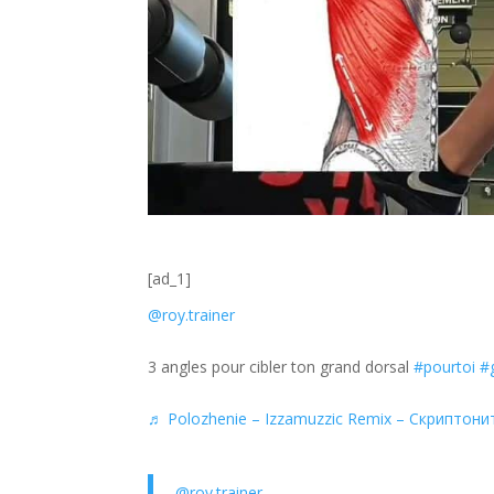
[ad_1]
@roy.trainer
3 angles pour cibler ton grand dorsal
#pourtoi
#
♬ Polozhenie – Izzamuzzic Remix – Скриптони
@roy.trainer