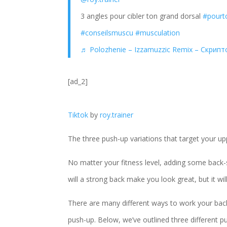
3 angles pour cibler ton grand dorsal
#pourt
#conseilsmuscu
#musculation
♬ Polozhenie – Izzamuzzic Remix – Скрип
[ad_2]
Tiktok
by
roy.trainer
The three push-up variations that target your u
No matter your fitness level, adding some back-
will a strong back make you look great, but it wil
There are many different ways to work your back
push-up. Below, we’ve outlined three different pu