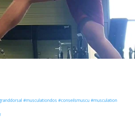
granddorsal
#musculationdos
#conseilsmuscu
#musculation
т