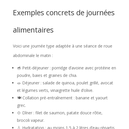
Exemples concrets de journées
alimentaires
Voici une journée type adaptée à une séance de roue
abdominale le matin :
🥣 Petit-déjeuner : porridge d’avoine avec protéine en
poudre, baies et graines de chia.
🥗 Déjeuner : salade de quinoa, poulet grillé, avocat
et légumes verts, vinaigrette huile d’olive.
🍽️ Collation pré-entraînement : banane et yaourt
grec.
🍲 Dîner : filet de saumon, patate douce rôtie,
brocoli vapeur.
💧 Hydratation : au moins 1,5 à 2 litres d’eau répartis