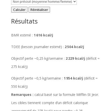
Calculer
Réinitialiser
Résultats
BMR estimé :
1 616 kcal/j
TDEE (besoin journalier estimé) :
2 504 kcal/j
Objectif perte ~0,25 kg/semaine :
2 229 kcal/j
(déficit ≈
275 kcal/j)
Objectif perte ~0,5 kg/semaine :
1 954 kcal/j
(déficit ≈
550 kcal/j)
Remarques :
calcul basé sur la formule Mifflin-St Jeor.
Les cibles tiennent compte d’un déficit calorique
approximatif de 275 kcal/j pour perdre ~0,25