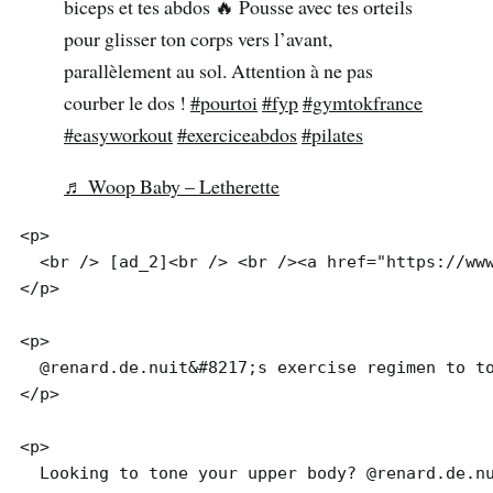
biceps et tes abdos 🔥 Pousse avec tes orteils
pour glisser ton corps vers l’avant,
parallèlement au sol. Attention à ne pas
courber le dos !
#pourtoi
#fyp
#gymtokfrance
#easyworkout
#exerciceabdos
#pilates
♬ Woop Baby – Letherette
<p>

  <br /> [ad_2]<br /> <br /><a href="https://www
</p>

<p>

  @renard.de.nuit&#8217;s exercise regimen to to
</p>

<p>

  Looking to tone your upper body? @renard.de.nu