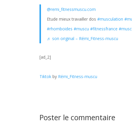
@remi_fitnessmuscu.com
Etude mieux travailler dos
#musculation
#mu
#rhomboides
#muscu
#fitnessfrance
#musc
♬ son original – Rémi_Fitness-muscu
[ad_2]
Tiktok
by
Rémi_Fitness-muscu
Poster le commentaire