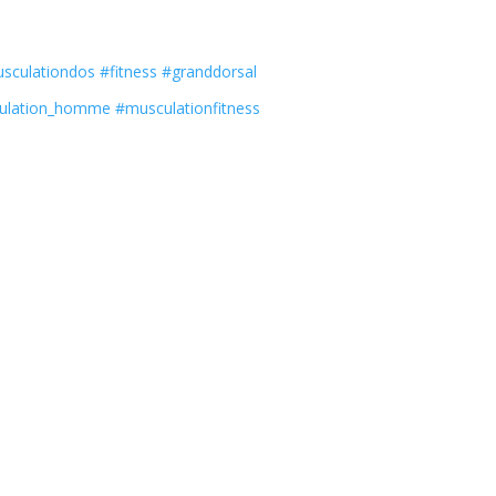
sculationdos
#fitness
#granddorsal
ulation_homme
#musculationfitness