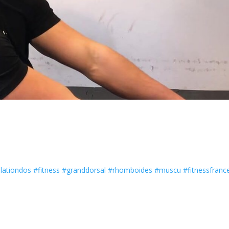
lationdos
#fitness
#granddorsal
#rhomboides
#muscu
#fitnessfranc