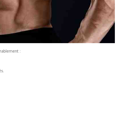
rablement :
és.