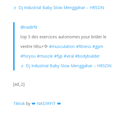
♬ Dj Industrial Baby Slow Menggahar – HRSDN
@nadirfit
top 5 des exercices autonomes pour brûler le
ventre têtu⚡🦅
#musculation
#fitness
#gym
#foryou
#muscle
#fyp
#viral
#bodybuilder
♬ Dj Industrial Baby Slow Menggahar – HRSDN
[ad_2]
Tiktok
by
👑 NADIRFIT 👑