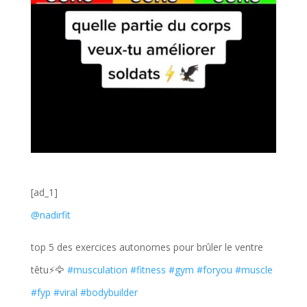
[ad_1]
@nadirfit
top 5 des exercices autonomes pour brûler le ventre
têtu⚡🦅
#musculation
#fitness
#gym
#foryou
#muscle
#fyp
#viral
#bodybuilder