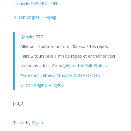
#muscle
#MYPROTEIN
♬ son original – Mylep
@mylep777
Aller un Tabata 👊 un tour 20s exo / 10s repos.
Faire 2 tours puis 1 mn de repos et enchaîner ceci
au moins 4 fois. Go 👊😉
#pourtoi
#hiit
#tabata
#workout
#fitness
#muscle
#MYPROTEIN
♬ son original – Mylep
[ad_2]
Tiktok
by
Mylep