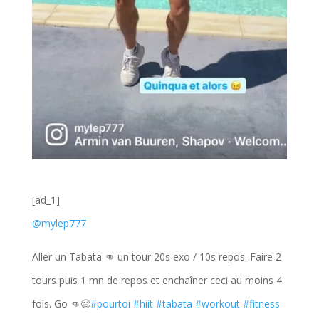
[ad_1]
@mylep777
Aller un Tabata 👊 un tour 20s exo / 10s repos. Faire 2
tours puis 1 mn de repos et enchaîner ceci au moins 4
fois. Go 👊😉
#pourtoi
#hiit
#tabata
#workout
#fitness