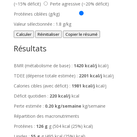
(~15% déficit)
Perte agressive (~20% déficit)
Protéines ciblées (g/kg)
Valeur sélectionnée :
1.8
g/kg
Calculer
Réinitialiser
Copier le résumé
Résultats
BMR (métabolisme de base) :
1420 kcal/j
kcal/j
TDEE (dépense totale estimée) :
2201 kcal/j
kcal/j
Calories cibles (avec déficit) :
1981 kcal/j
kcal/j
Déficit quotidien :
220 kcal/j
kcal
Perte estimée :
0.20 kg/semaine
kg/semaine
Répartition des macronutriments
Protéines :
126 g
g (
504 kcal (25%)
kcal)
Lipides :
55 g
g (
495 kcal (25%)
kcal)