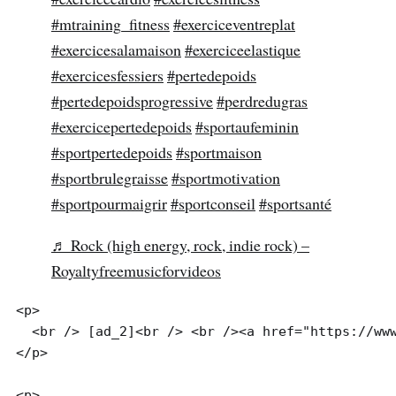
#mtraining_fitness
#exerciceventreplat
#exercicesalamaison
#exerciceelastique
#exercicesfessiers
#pertedepoids
#pertedepoidsprogressive
#perdredugras
#exercicepertedepoids
#sportaufeminin
#sportpertedepoids
#sportmaison
#sportbrulegraisse
#sportmotivation
#sportpourmaigrir
#sportconseil
#sportsanté
♬ Rock (high energy, rock, indie rock) –
Royaltyfreemusicforvideos
<p>

  <br /> [ad_2]<br /> <br /><a href="https://www
</p>

<p>
