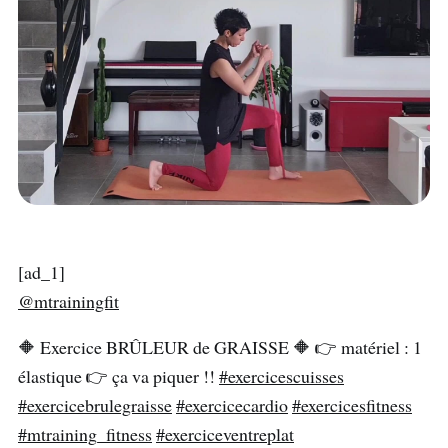
[ad_1]
@mtrainingfit
🔶️ Exercice BRÛLEUR de GRAISSE 🔶️ 👉 matériel : 1
élastique 👉 ça va piquer !!
#exercicescuisses
#exercicebrulegraisse
#exercicecardio
#exercicesfitness
#mtraining_fitness
#exerciceventreplat