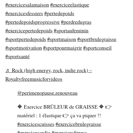
#exercicesalamaison
#exerciceelastique
#exercicesfessiers
#pertedepoids
#pertedepoidsprogressive
#perdredugras
#exercicepertedepoids
#sportaufeminin
#sportpertedepoids
#sportmaison
#sportbrulegraisse
#sportmotivation
#sportpourmaigrir
#sportconseil
#sportsanté
♬ Rock (high energy, rock, indie rock) –
Royaltyfreemusicforvideos
@perimenopause.renouveau
🔶️ Exercice BRÛLEUR de GRAISSE 🔶️ 👉
matériel : 1 élastique 👉 ça va piquer !!
#exercicescuisses
#exercicebrulegraisse
#exercicecardio
#exercicesfitness