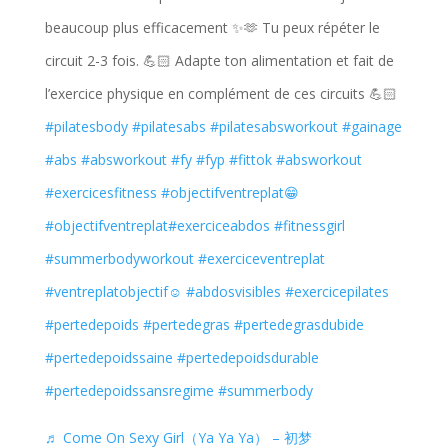
beaucoup plus efficacement ✨🫶 Tu peux répéter le
circuit 2-3 fois. 💪🏻 Adapte ton alimentation et fait de
l’exercice physique en complément de ces circuits 💪🏻
#pilatesbody
#pilatesabs
#pilatesabsworkout
#gainage
#abs
#absworkout
#fy
#fyp
#fittok
#absworkout
#exercicesfitness
#objectifventreplat😁
#objectifventreplat
#exerciceabdos
#fitnessgirl
#summerbodyworkout
#exerciceventreplat
#ventreplatobjectif☺️
#abdosvisibles
#exercicepilates
#pertedepoids
#pertedegras
#pertedegrasdubide
#pertedepoidssaine
#pertedepoidsdurable
#pertedepoidssansregime
#summerbody
♬ Come On Sexy Girl（Ya Ya Ya） – 初梦