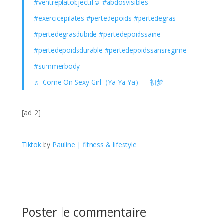
#ventreplatobjectif☺️
#abdosvisibles
#exercicepilates
#pertedepoids
#pertedegras
#pertedegrasdubide
#pertedepoidssaine
#pertedepoidsdurable
#pertedepoidssansregime
#summerbody
♬ Come On Sexy Girl（Ya Ya Ya） – 初梦
[ad_2]
Tiktok
by
Pauline | fitness & lifestyle
Poster le commentaire