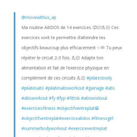
@movewithus_ap
Ma routine ABDOS de 14 exercices 🥵❤️‍🔥💪🏻 Ces
exercices vont te permettre d’atteindre tes
objectifs beaucoup plus efficacement ✨🫶 Tu peux
répéter le circuit 2-3 fois. 💪🏻 Adapte ton
alimentation et fait de l’exercice physique en
complément de ces circuits 💪🏻
#pilatesbody
#pilatesabs
#pilatesabsworkout
#gainage
#abs
#absworkout
#fy
#fyp
#fittok
#absworkout
#exercicesfitness
#objectifventreplat😁
#objectifventreplat
#exerciceabdos
#fitnessgirl
#summerbodyworkout
#exerciceventreplat