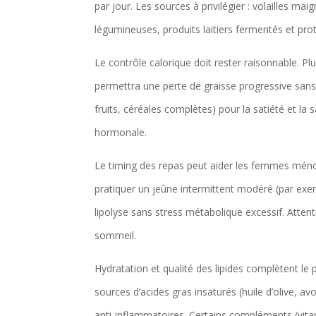
par jour. Les sources à privilégier : volailles 
légumineuses, produits laitiers fermentés et pro
Le contrôle calorique doit rester raisonnable. P
permettra une perte de graisse progressive sans a
fruits, céréales complètes) pour la satiété et la
hormonale.
Le timing des repas peut aider les femmes méno
pratiquer un jeûne intermittent modéré (par exempl
lipolyse sans stress métabolique excessif. Attent
sommeil.
Hydratation et qualité des lipides complètent le 
sources d’acides gras insaturés (huile d’olive, av
anti-inflammatoires. Certains compléments (vi