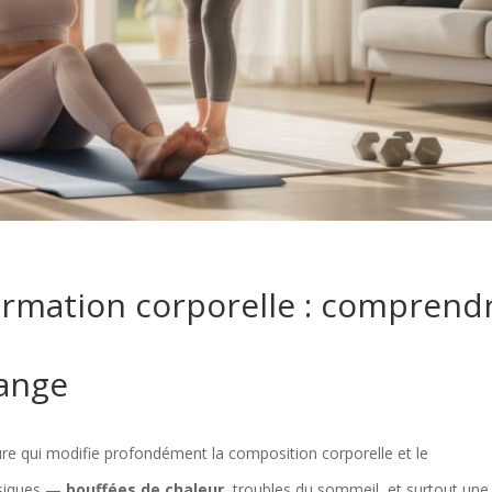
rmation corporelle : comprend
hange
e qui modifie profondément la composition corporelle et le
ssiques —
bouffées de chaleur
, troubles du sommeil, et surtout une