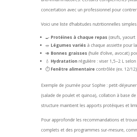
concertation avec un professionnel pour contrer
Voici une liste d’habitudes nutritionnelles simpl
🍳
Protéines à chaque repas
(œufs, yaourt 
🥗
Légumes variés
à chaque assiette pour la
🥑
Bonnes graisses
(huile d’olive, avocat) po
💧
Hydratation
régulière : viser 1,5–2 L selon 
⏱️
Fenêtre alimentaire
contrôlée (ex. 12/12)
Exemple de journée pour Sophie : petit-déjeuner
(salade de poulet et quinoa), collation à base d
structure maintient les apports protéiques et limi
Pour approfondir les recommandations et trouve
complets et des programmes sur-mesure, co