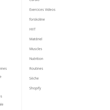
Exercices Videos
forskoline
HIIT
Matériel
Muscles
Nutrition
Routines
éines
te
Sèche
Shopify
es
ale