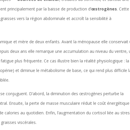
ent principalement par la baisse de production d’
œstrogènes
. Cette
raisses vers la région abdominale et accroît la sensibilité à
amique et mère de deux enfants. Avant la ménopause elle conservait
Depuis deux ans elle remarque une accumulation au niveau du ventre,
atigue plus fréquente. Ce cas illustre bien la réalité physiologique : la
opénie) et diminue le métabolisme de base, ce qui rend plus difficile l
iblée.
 se conjuguent. D’abord, la diminution des œstrogènes perturbe la
tral. Ensuite, la perte de masse musculaire réduit le coût énergétique
e calories au quotidien. Enfin, l’augmentation du cortisol liée au stres
graisses viscérales.