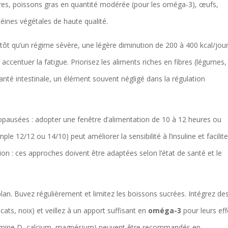
maigres, poissons gras en quantité modérée (pour les oméga-3), œufs,
téines végétales de haute qualité.
lutôt qu’un régime sévère, une légère diminution de 200 à 400 kcal/jou
ccentuer la fatigue. Priorisez les aliments riches en fibres (légumes,
 santé intestinale, un élément souvent négligé dans la régulation
pausées : adopter une fenêtre d’alimentation de 10 à 12 heures ou
e 12/12 ou 14/10) peut améliorer la sensibilité à l’insuline et facilite
ion : ces approches doivent être adaptées selon l’état de santé et le
plan. Buvez régulièrement et limitez les boissons sucrées. Intégrez de
ocats, noix) et veillez à un apport suffisant en
oméga-3
pour leurs eff
tamine D, calcium, magnésium) peuvent être recommandés en