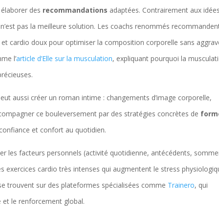
 élaborer des
recommandations
adaptées. Contrairement aux idée
es n’est pas la meilleure solution. Les coachs renommés recommanden
et cardio doux pour optimiser la composition corporelle sans aggrav
mme l’
article d’Elle sur la musculation
, expliquant pourquoi la musculat
précieuses.
peut aussi créer un roman intime : changements d’image corporelle,
Accompagner ce bouleversement par des stratégies concrètes de
form
onfiance et confort au quotidien.
uer les facteurs personnels (activité quotidienne, antécédents, sommei
es exercices cardio très intenses qui augmentent le stress physiologiq
se trouvent sur des plateformes spécialisées comme
Trainero
, qui
et le renforcement global.