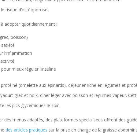
 le risque d’ostéoporose.
es à adopter quotidiennement :
grec, poisson)
 satiété
ur l’inflammation
activité
 pour mieux réguler l’insuline
 protéiné (omelette aux épinards), déjeuner riche en légumes et prot
e yaourt grec et noix, dîner léger avec poisson et légumes vapeur. Cet
te les pics glycémiques le soir.
r des menus adaptés, des plateformes spécialisées offrent des guid
mme
des articles pratiques
sur la prise en charge de la graisse abdomin