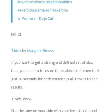
#exercicesfitness
#exerciceabdos
#exercicesalamaison
#exercice
♬ Woman – Doja Cat
[ad_2]
Tiktok
by
Margaux Fitness
If you want to get a strong and defined set of abs,
then you need to focus on these abdominal exercises!
Just 30 seconds for each exercise is all it takes to see
results.
1. Side Plank
Start by lying on your side with your legs straight and