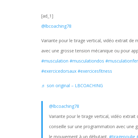
[ad_1]
@lbcoaching78
Variante pour le tirage vertical, vidéo extrait d
avec une grosse tension mécanique ou pour ap
#musculation
#musculationdos
#musculationf
#exercicedorsaux
#exercicesfitness
♬ son original – LBCOACHING
@lbcoaching78
Variante pour le tirage vertical, vidéo extrait
conseille sur une programmation avec une 
le mouvement à un débutant.
#tiragepoulie