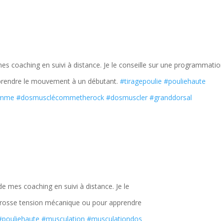
e mes coaching en suivi à distance. Je le conseille sur une programmati
prendre le mouvement à un débutant.
#tiragepoulie
#pouliehaute
emme
#dosmusclécommetherock
#dosmuscler
#granddorsal
 de mes coaching en suivi à distance. Je le
grosse tension mécanique ou pour apprendre
#pouliehaute
#musculation
#musculationdos