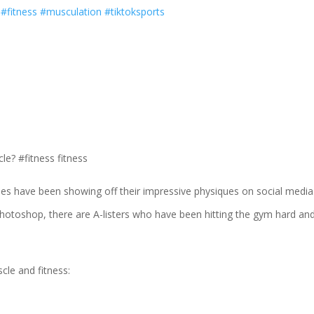
?
#fitness
#musculation
#tiktoksports
le? #fitness fitness
ties have been showing off their impressive physiques on social media
hotoshop, there are A-listers who have been hitting the gym hard an
cle and fitness: