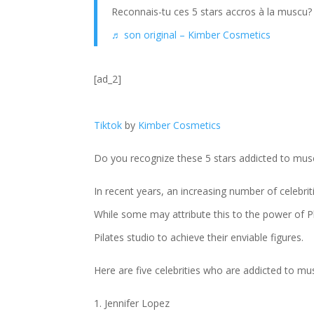
Reconnais-tu ces 5 stars accros à la muscu
♬ son original – Kimber Cosmetics
[ad_2]
Tiktok
by
Kimber Cosmetics
Do you recognize these 5 stars addicted to musc
In recent years, an increasing number of celebri
While some may attribute this to the power of P
Pilates studio to achieve their enviable figures.
Here are five celebrities who are addicted to mus
1. Jennifer Lopez