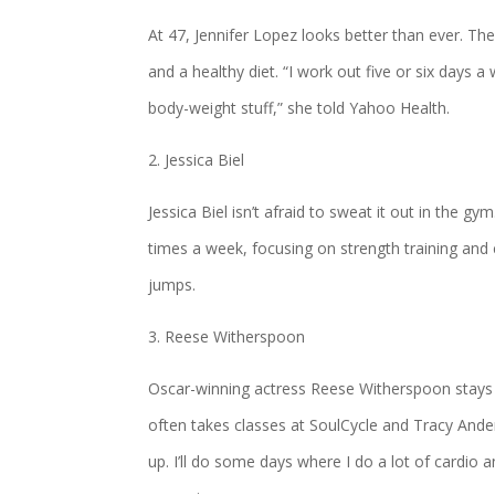
At 47, Jennifer Lopez looks better than ever. Th
and a healthy diet. “I work out five or six days 
body-weight stuff,” she told Yahoo Health.
2. Jessica Biel
Jessica Biel isn’t afraid to sweat it out in the g
times a week, focusing on strength training and 
jumps.
3. Reese Witherspoon
Oscar-winning actress Reese Witherspoon stays i
often takes classes at SoulCycle and Tracy Ander
up. I’ll do some days where I do a lot of cardio 