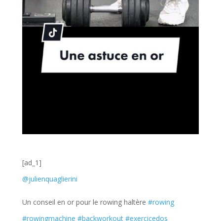
[ad_1]
@julienquaglierini
Un conseil en or pour le rowing haltère
#rowing
#rowingmachine
#backworkout
#exercicedos