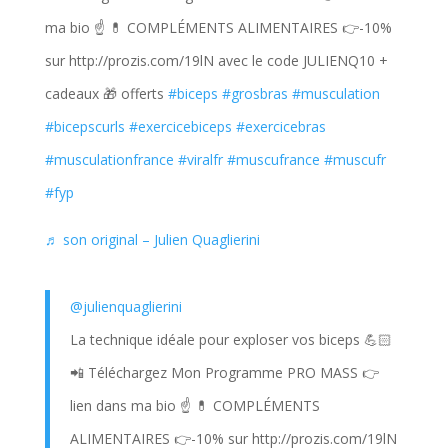
ma bio ☝️ 💊 COMPLÉMENTS ALIMENTAIRES 👉-10%
sur http://prozis.com/19lN​ avec le code JULIENQ10 +
cadeaux 🎁 offerts
#biceps
#grosbras
#musculation
#bicepscurls
#exercicebiceps
#exercicebras
#musculationfrance
#viralfr
#muscufrance
#muscufr
#fyp
♬ son original – Julien Quaglierini
@julienquaglierini
La technique idéale pour exploser vos biceps 💪🏻
📲 Téléchargez Mon Programme PRO MASS 👉
lien dans ma bio ☝️ 💊 COMPLÉMENTS
ALIMENTAIRES 👉-10% sur http://prozis.com/19lN​