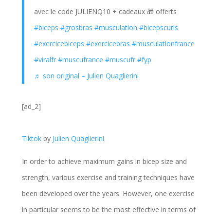
avec le code JULIENQ10 + cadeaux 🎁 offerts
#biceps
#grosbras
#musculation
#bicepscurls
#exercicebiceps
#exercicebras
#musculationfrance
#viralfr
#muscufrance
#muscufr
#fyp
♬ son original – Julien Quaglierini
[ad_2]
Tiktok
by
Julien Quaglierini
In order to achieve maximum gains in bicep size and
strength, various exercise and training techniques have
been developed over the years. However, one exercise
in particular seems to be the most effective in terms of