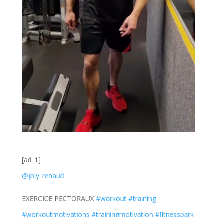
[ad_1]
@joly_renaud
EXERCICE PECTORAUX
#workout
#training
#workoutmotivations
#trainingmotivation
#fitnesspark