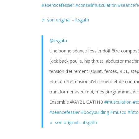
#exercicefessier
#conseilmusculation
#seancefe
♬ son original – itsgath
@itsgath
Une bonne séance fessier doit être composée
(kick back poulie, hip thrust, abductor machin
tension d’étirement (squat, fentes, RDL, ste
être à forte tension d’étirement et de contr
transformer avec moi, mes programmes de sp
Ensemble @AYBL GATH10
#musculation
#e
#seancefessier
#bodybuilding
#muscu
#fitt
♬ son original – itsgath