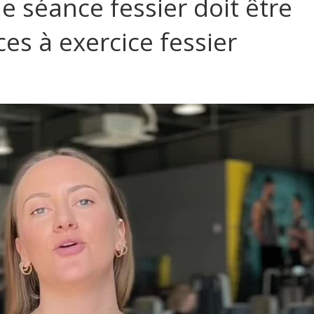
 séance fessier doit être
es à exercice fessier