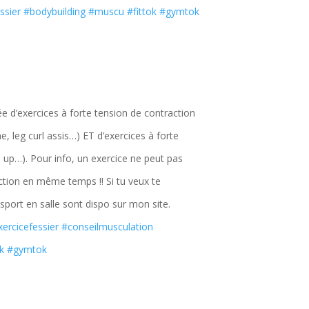
ssier
#bodybuilding
#muscu
#fittok
#gymtok
 d’exercices à forte tension de contraction
e, leg curl assis…) ET d’exercices à forte
p up…). Pour info, un exercice ne peut pas
action en même temps !! Si tu veux te
ort en salle sont dispo sur mon site.
xercicefessier
#conseilmusculation
ok
#gymtok