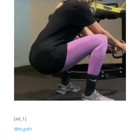
[ad_1]
@itsgath