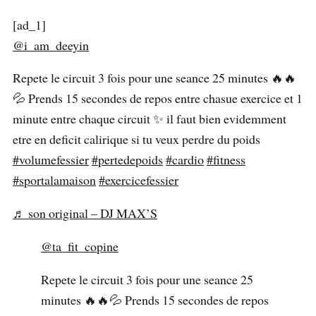
[ad_1]
@i_am_deeyin
Repete le circuit 3 fois pour une seance 25 minutes 🔥🔥
💦 Prends 15 secondes de repos entre chasue exercice et 1
minute entre chaque circuit ✨ il faut bien evidemment
etre en deficit calirique si tu veux perdre du poids
#volumefessier
#pertedepoids
#cardio
#fitness
#sportalamaison
#exercicefessier
♬ son original – DJ MAX’S
@ta_fit_copine
Repete le circuit 3 fois pour une seance 25
minutes 🔥🔥💦 Prends 15 secondes de repos