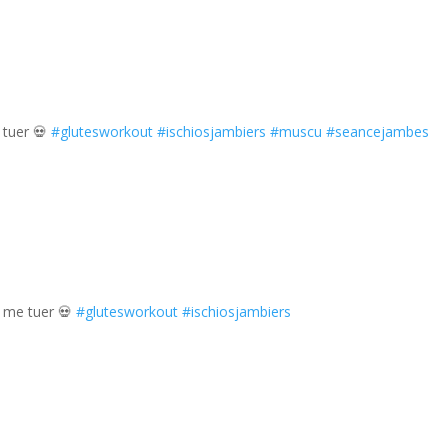
e tuer 💀
#glutesworkout
#ischiosjambiers
#muscu
#seancejambes
r me tuer 💀
#glutesworkout
#ischiosjambiers