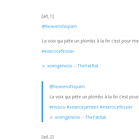
[ad_1]
@heavenshispam
La voix qui pète un plombs à la fin c’est pour m
#exercicefessier
♬ xoengenesis – TheFatRat
@heavenshispam
La voix qui pète un plombs à la fin c’est pou
#muscu
#seancejambes
#exercicefessier
♬ xoengenesis – TheFatRat
[ad_2]