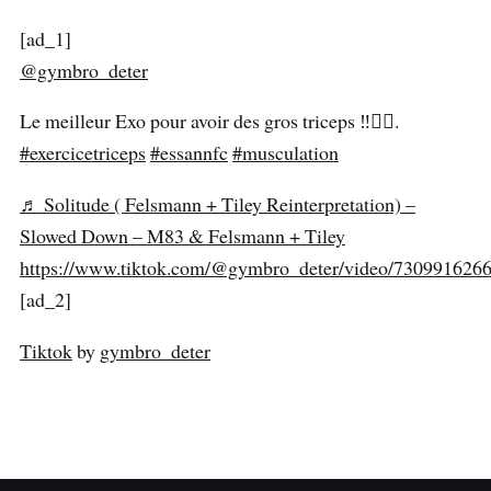
[ad_1]
@gymbro_deter
Le meilleur Exo pour avoir des gros triceps ‼️🏋️‍♀️.
#exercicetriceps
#essannfc
#musculation
♬ Solitude ( Felsmann + Tiley Reinterpretation) –
Slowed Down – M83 & Felsmann + Tiley
https://www.tiktok.com/@gymbro_deter/video/730991626
[ad_2]
Tiktok
by
gymbro_deter