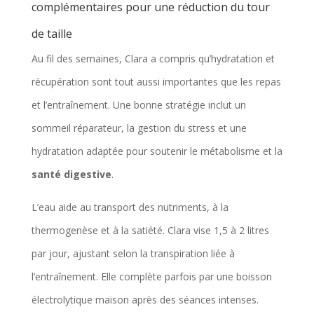
complémentaires pour une réduction du tour
kg/semaine pour un résultat durable.
d
de taille
e
Ces astuces sont générales — adaptez-les selon vos
Au fil des semaines, Clara a compris qu’hydratation et
b
besoins ou consultez un professionnel de santé pour
récupération sont tout aussi importantes que les repas
a
un accompagnement personnalisé.
et l’entraînement. Une bonne stratégie inclut un
s
sommeil réparateur, la gestion du stress et une
e
hydratation adaptée pour soutenir le métabolisme et la
,
santé digestive
.
c
a
L’eau aide au transport des nutriments, à la
l
thermogenèse et à la satiété. Clara vise 1,5 à 2 litres
o
par jour, ajustant selon la transpiration liée à
r
l’entraînement. Elle complète parfois par une boisson
i
électrolytique maison après des séances intenses.