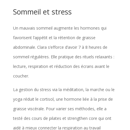
e
Sommeil et stress
s
d
Un mauvais sommeil augmente les hormones qui
’
favorisent l’appétit et la rétention de graisse
e
abdominale. Clara s’efforce d’avoir 7 à 8 heures de
n
sommeil régulières. Elle pratique des rituels relaxants :
t
lecture, respiration et réduction des écrans avant le
r
coucher.
e
t
La gestion du stress via la méditation, la marche ou le
i
yoga réduit le cortisol, une hormone liée à la prise de
e
graisse viscérale. Pour varier ses méthodes, elle a
n
testé des cours de pilates et strengthen core qui ont
e
aidé à mieux connecter la respiration au travail