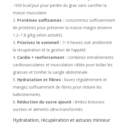
r
−500 kcal/jour pour perdre du gras sans sacrifier la
masse musculaire.
l
Protéines suffisantes :
consommez suffisamment
e
de protéines pour préserver la masse maigre (environ
m
1.2–1.8 g/kg selon activité).
é
Priorisez le sommeil :
7–9 heures nuit améliorent
la récupération et la gestion de l’appétit.
t
Cardio + renforcement :
combinez entraînements
a
cardiovasculaires et musculation ciblée pour brûler les
b
graisses et tonifier la sangle abdominale.
o
Hydratation et fibres :
buvez régulièrement et
mangez suffisamment de fibres pour réduire les
l
ballonnements.
i
Réduction du sucre ajouté :
limitez boissons
s
sucrées et aliments ultra-transformés.
Patience et cohérence :
la perte de graisse
m
Hydratation, récupération et astuces minceur
abdominale est progressive — visez 0.25–0.5
e