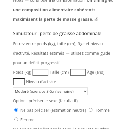
repas — contribue à la transformation.
Un timing et
une composition alimentaire cohérents
maximisent la perte de masse grasse
. 🍏
Simulateur : perte de graisse abdominale
Entrez votre poids (kg), taille (cm), âge et niveau
d’activité. Résultats estimés — utilisez comme guide
pour un déficit progressif.
F
Poids (kg)
Taille (cm)
Âge (ans)
o
Niveau d’activité
r
m
Option : préciser le sexe (facultatif)
u
Ne pas préciser (estimation neutre)
Homme
l
Femme
a