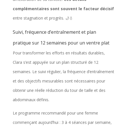
i
complémentaires sont souvent le facteur décisif
t
entre stagnation et progrès. 🌙💧
m
Suivi, fréquence d’entraînement et plan
o
d
pratique sur 12 semaines pour un ventre plat
é
Pour transformer les efforts en résultats durables,
r
Clara s’est appuyée sur un plan structuré de 12
é
semaines. Le suivi régulier, la fréquence d’entraînement
.
et des objectifs mesurables sont nécessaires pour
obtenir une réelle réduction du tour de taille et des
abdominaux définis.
Le programme recommandé pour une femme
commençant aujourd’hui : 3 à 4 séances par semaine,