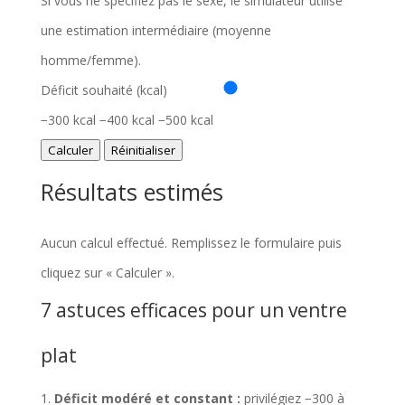
Si vous ne spécifiez pas le sexe, le simulateur utilise
i
une estimation intermédiaire (moyenne
r
homme/femme).
e
Déficit souhaité (kcal)
p
−300 kcal
−400 kcal
−500 kcal
o
Calculer
Réinitialiser
u
Résultats estimés
r
e
Aucun calcul effectué. Remplissez le formulaire puis
s
cliquez sur « Calculer ».
t
7 astuces efficaces pour un ventre
i
plat
m
e
Déficit modéré et constant :
privilégiez −300 à