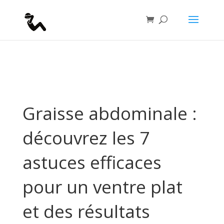
if(function_exists("seopress_display_breadcrumbs")) {
seopress_display_breadcrumbs(); }
Graisse abdominale :
découvrez les 7
astuces efficaces
pour un ventre plat
et des résultats