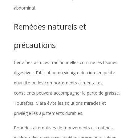
t
abdominal.
o
Remèdes naturels et
b
j
précautions
e
c
Certaines astuces traditionnelles comme les tisanes
t
digestives, l’utilisation du vinaigre de cidre en petite
i
quantité ou les comportements alimentaires
f
conscients peuvent accompagner la perte de graisse.
c
Toutefois, Clara évite les solutions miracles et
a
privilégie les ajustements durables.
l
Pour des alternatives de mouvements et routines,
o
explorer des ressources variées comme des guides