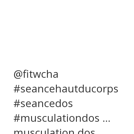
@fitwcha
#seancehautducorps
#seancedos
#musculationdos …
musculation dos