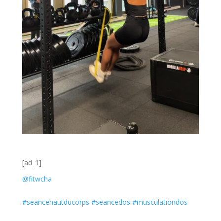
[ad_1]
@fitwcha
#seancehautducorps
#seancedos
#musculationdos