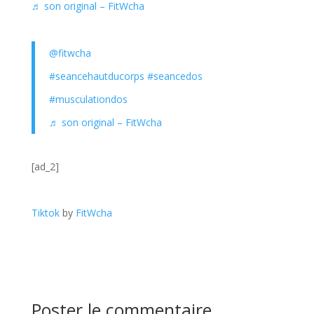
♬ son original – FitWcha
@fitwcha
#seancehautducorps
#seancedos
#musculationdos
♬ son original – FitWcha
[ad_2]
Tiktok
by
FitWcha
Poster le commentaire